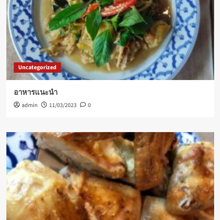
Uncategorized
อาหารแนะนำ
admin
11/03/2023
0