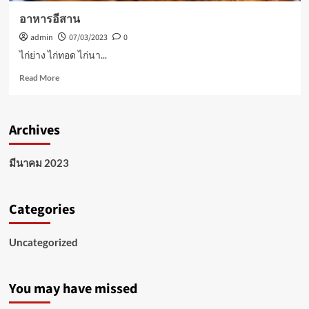
อาหารอีสาน
admin
07/03/2023
0
ไก่ย่าง ไก่ทอด ไก่นา...
Read
Read More
more
about
อาหาร
Archives
อีสาน
มีนาคม 2023
Categories
Uncategorized
You may have missed