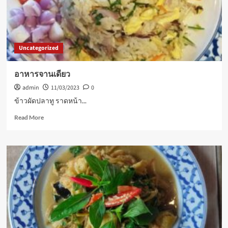
Uncategorized
อาหารจานเดียว
admin
11/03/2023
0
ข้าวผัดปลาทู ราดหน้า...
Read
Read More
more
about
อาหาร
จาน
เดียว