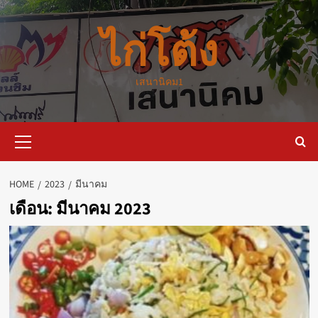
Skip
to
ไก่โต้ง
content
เสนานิคม1
Primary
Menu
HOME
2023
มีนาคม
เดือน:
มีนาคม 2023