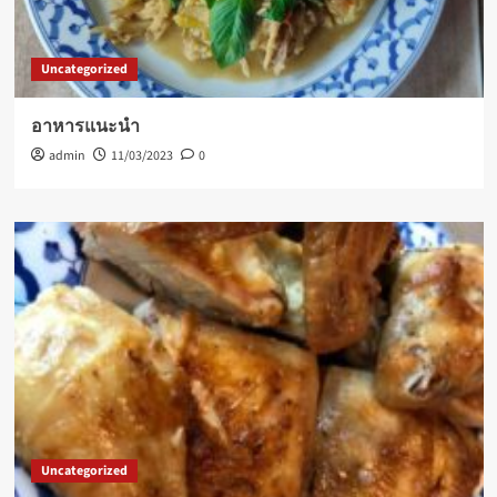
Uncategorized
อาหารแนะนำ
admin
11/03/2023
0
Uncategorized